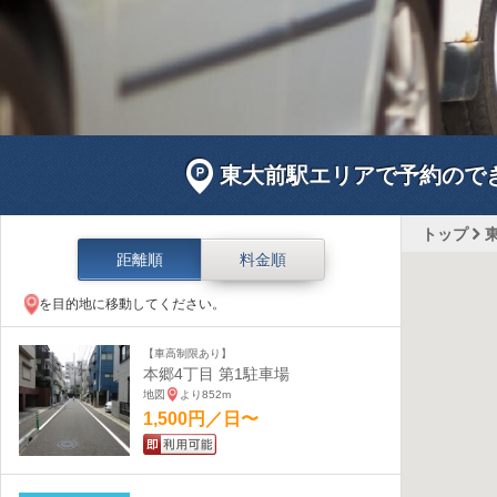
東大前駅エリアで予約ので
トップ
距離順
料金順
を目的地に移動してください。
【車高制限あり】
本郷4丁目 第1駐車場
地図
より852m
1,500円／日〜