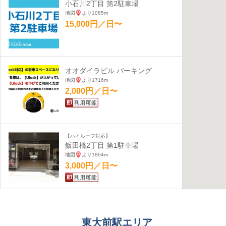
小石川2丁目 第2駐車場
地図
より1085m
15,000円／日〜
オオダイラビル パーキング
地図
より1716m
2,000円／日〜
【ハイルーフ対応】
飯田橋2丁目 第1駐車場
地図
より1864m
3,000円／日〜
駒込2丁目 第1駐車場
地図
より2235m
東大前駅エリア
800円／日〜