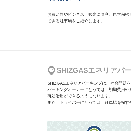
お買い物やビジネス、観光に便利。東大前駅
できる駐車場をご紹介します。
【軽・小型車専用】
駒込6丁目 第1駐車場
地図
より2695m
500円／日〜
戸矢バイクパーキング
SHIZGASエネリア
地図
より2851m
1,500円／日〜
SHIZGASエネリアパーキングは、社会問
パーキングオーナーにとっては、初期費用や
有効活用ができるようになります。
また、ドライバーにとっては、駐車場を探す
小伝馬町 第1駐車場
地図
より3157m
2,500円／日〜