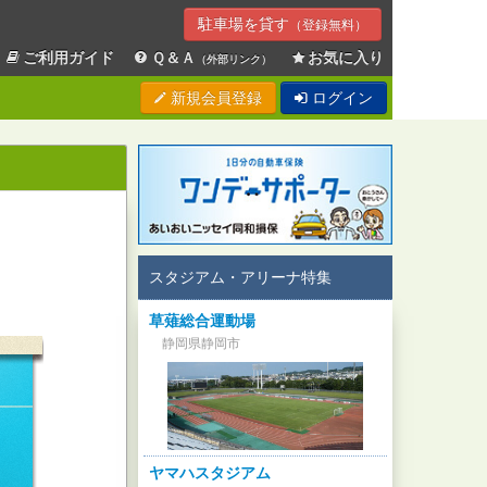
駐車場を貸す
（登録無料）
ご利用ガイド
Ｑ＆Ａ
お気に入り
（外部リンク）
新規会員登録
ログイン
スタジアム・アリーナ特集
草薙総合運動場
静岡県静岡市
ヤマハスタジアム