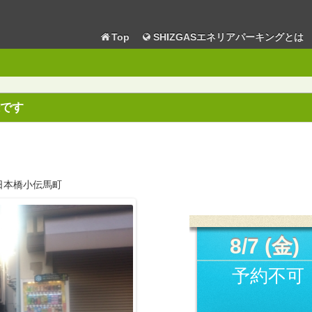
Top
SHIZGASエネリアパーキングとは
です
ク日本橋小伝馬町
8/7 (金)
予約不可