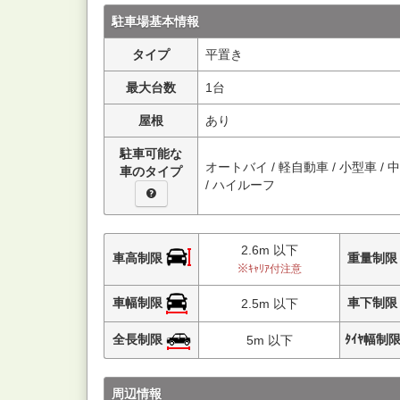
駐車場基本情報
タイプ
平置き
最大台数
1台
屋根
あり
駐車可能な
オートバイ / 軽自動車 / 小型車 / 
車のタイプ
/ ハイルーフ
2.6m 以下
車高制限
重量制
※ｷｬﾘｱ付注意
車幅制限
車下制
2.5m 以下
全長制限
ﾀｲﾔ幅制
5m 以下
周辺情報