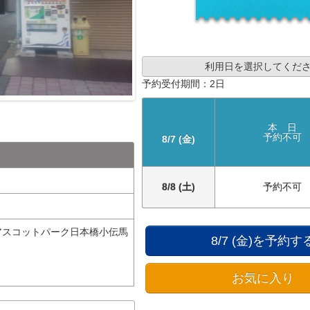
利用日を選択してくだ
予約受付期間：2日
本 日
予約不可
8/7 (金)
8/8 (土)
予約不可
 アスコットパーク日本橋小伝馬
8/7 (金)を予約す
お気に入り