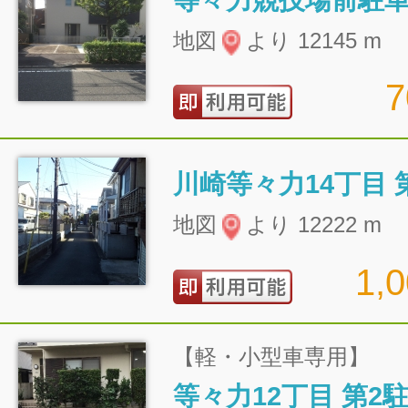
等々力競技場前駐
地図
より 12145 m
川崎等々力14丁目 
地図
より 12222 m
1,
【軽・小型車専用】
等々力12丁目 第2