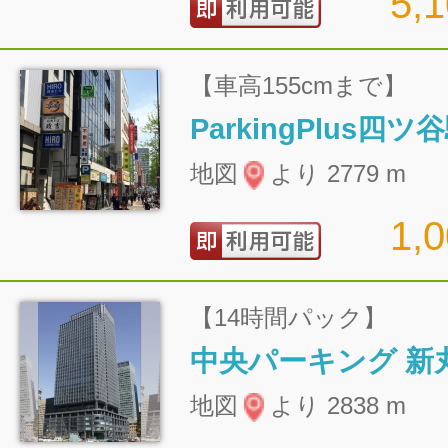
5,
【車高155cmまで】
ParkingPlus四
地図
より 2779 m
1,
【14時間パック】
地図
より 2838 m