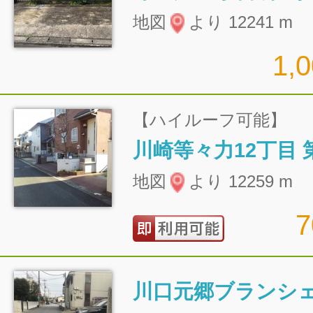
地図
より 12241 m
1,
【ハイルーフ可能】
川崎等々力12丁目 
地図
より 12259 m
川口元郷ブランシ