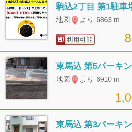
駒込2丁目 第1駐車
地図
より 6863 m
東馬込 第5パーキ
地図
より 6910 m
1,
東馬込 第3パーキ