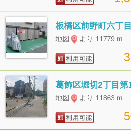
地図
より 11779 m
葛飾区堀切2丁目第
地図
より 11863 m