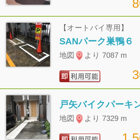
【オートバイ専用】
SANパーク巣鴨６
地図
より 7087 m
戸矢バイクパーキ
地図
より 7329 m
1,