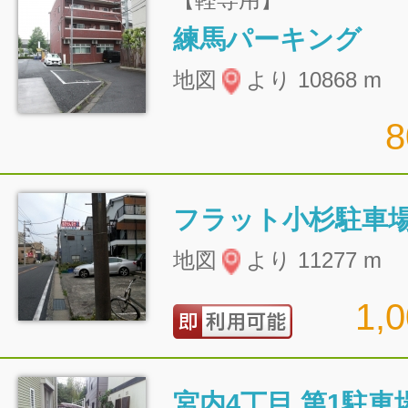
練馬パーキング
地図
より 10868 m
フラット小杉駐車
地図
より 11277 m
1,
宮内4丁目 第1駐車