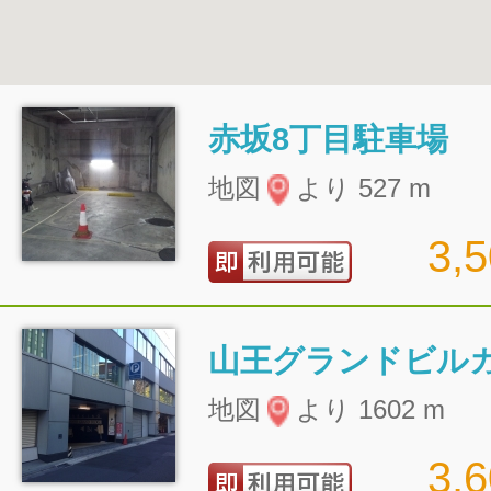
赤坂8丁目駐車場
地図
より 527 m
3,
山王グランドビル
地図
より 1602 m
3,