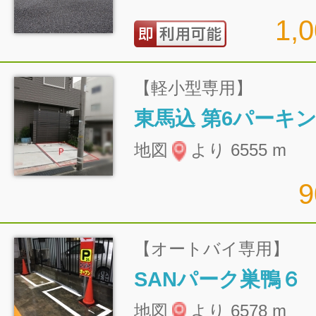
1,
【軽小型専用】
東馬込 第6パーキ
地図
より 6555 m
【オートバイ専用】
SANパーク巣鴨６
地図
より 6578 m