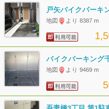
戸矢バイクパーキ
地図
より 8387 m
1,
バイクパーキング
地図
より 9469 m
吾妻橋3丁目 第1駐