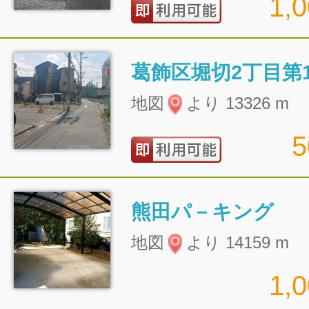
1,
葛飾区堀切2丁目第
地図
より 13326 m
熊田パ－キング
地図
より 14159 m
1,