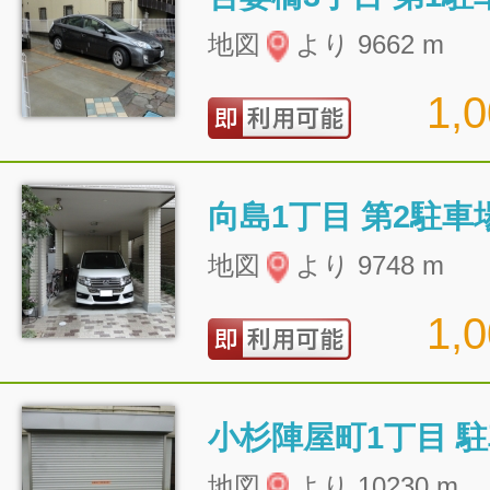
地図
より 9662 m
1,
向島1丁目 第2駐車
地図
より 9748 m
1,
小杉陣屋町1丁目 
地図
より 10230 m