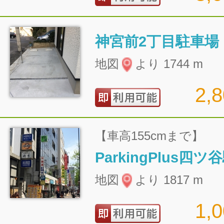
神宮前2丁目駐車場
地図
より 1744 m
2,
【車高155cmまで】
ParkingPlus四
地図
より 1817 m
1,