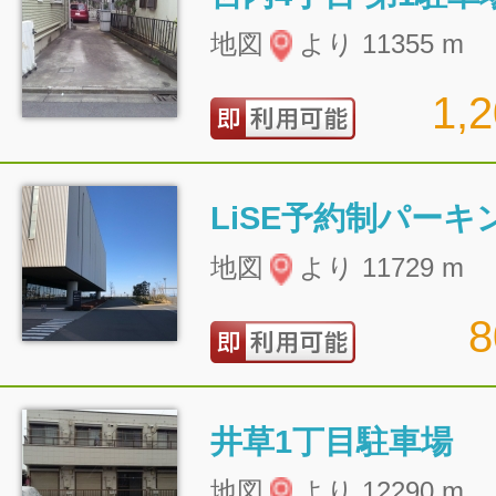
地図
より 11355 m
1,
LiSE予約制パーキ
地図
より 11729 m
井草1丁目駐車場
地図
より 12290 m