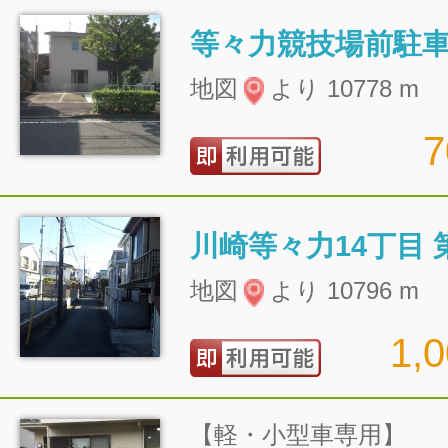
等々力競技場前駐
地図
より 10778 m
川崎等々力14丁目 
地図
より 10796 m
1,
【軽・小型車専用】