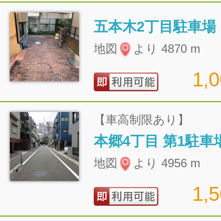
五本木2丁目駐車場
地図
より 4870 m
1,
【車高制限あり】
本郷4丁目 第1駐車
地図
より 4956 m
1,