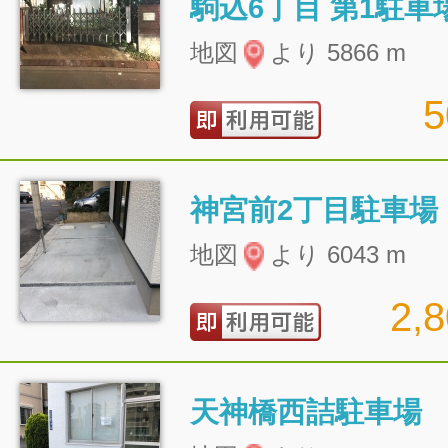
駒込6丁目 第1駐車
地図
より 5866 m
神宮前2丁目駐車場
地図
より 6043 m
2,
天神橋西詰駐車場