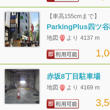
【車高155cmまで】
ParkingPlus四
地図
より 4137 m
1,
赤坂8丁目駐車場
地図
より 4169 m
3,