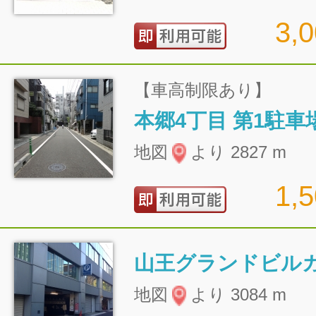
3,
【車高制限あり】
本郷4丁目 第1駐車
地図
より 2827 m
1,
山王グランドビル
地図
より 3084 m