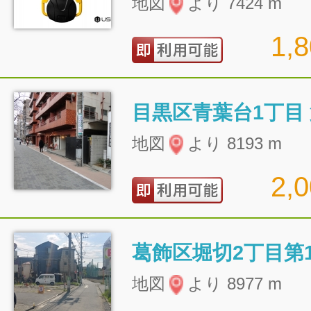
地図
より 7424 m
1,
目黒区青葉台1丁目
地図
より 8193 m
2,
葛飾区堀切2丁目第
地図
より 8977 m