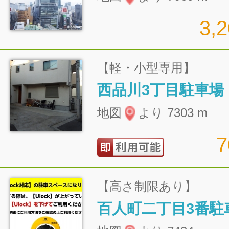
3,
【軽・小型専用】
西品川3丁目駐車場
地図
より 7303 m
【高さ制限あり】
百人町二丁目3番駐