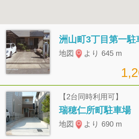
洲山町3丁目第一駐
地図
より 645 m
1,
【2台同時利用可】
瑞穂仁所町駐車場
地図
より 690 m