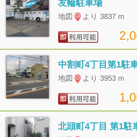
友輪駐車場
地図
より 3837 m
2,
中割町4丁目第1駐
地図
より 3953 m
1,
北頭町4丁目 第1駐