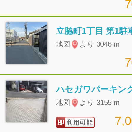
立脇町1丁目 第1駐
地図
より 3046 m
ハセガワパーキン
地図
より 3155 m
7,