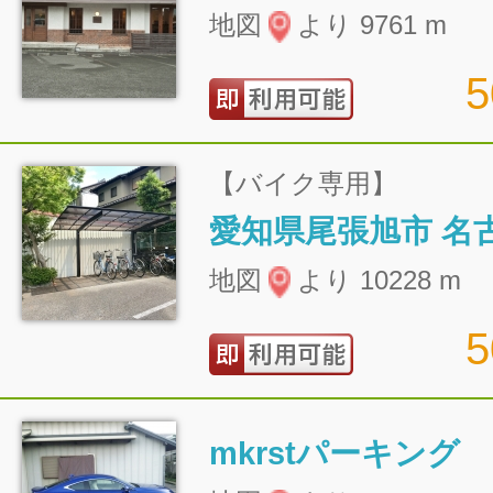
地図
より 9761 m
【バイク専用】
地図
より 10228 m
mkrstパーキング