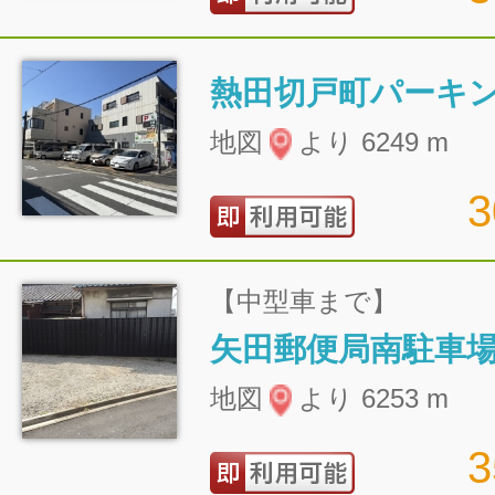
熱田切戸町パーキ
地図
より 6249 m
【中型車まで】
矢田郵便局南駐車
地図
より 6253 m