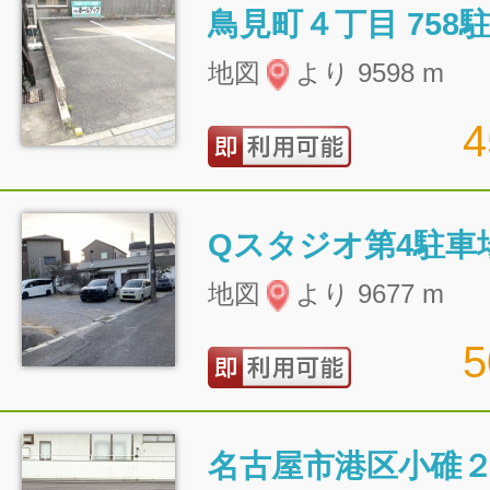
鳥見町４丁目 758
地図
より 9598 m
Qスタジオ第4駐車
地図
より 9677 m
名古屋市港区小碓