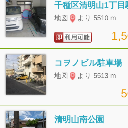
千種区清明山1丁目
地図
より 5510 m
1,
コヲノビル駐車場
地図
より 5513 m
清明山南公園