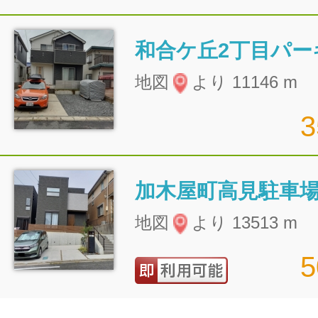
和合ケ丘2丁目パー
地図
より 11146 m
加木屋町高見駐車
地図
より 13513 m