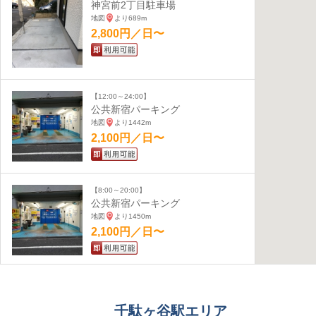
神宮前2丁目駐車場
地図
より689m
2,800円／日〜
【12:00～24:00】
公共新宿パーキング
地図
より1442m
2,100円／日〜
【8:00～20:00】
公共新宿パーキング
地図
より1450m
2,100円／日〜
【車高155cmまで】
ParkingPlus四ツ谷駅前駐車場
千駄ヶ谷駅エリア
地図
より1939m