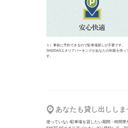
山王グランドビルガレージ
地図
より2970m
3,600円／日〜
１）事前に予約できるので駐車場探しが不要です。
目黒区青葉台1丁目 第2駐車場
SHIZGASエネリアパーキングがあなたの到着を待っ
地図
より3499m
す。
2,000円／日〜
オオダイラビル パーキング
地図
より4531m
2,000円／日〜
あなたも貸し出ししま
使っていない駐車場を貸したい期間・時間帯
【ハイルーフ対応】