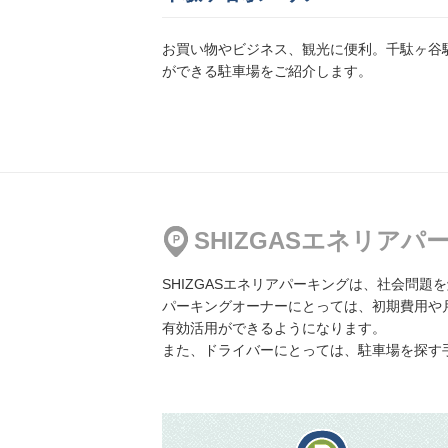
1,000円／日〜
お買い物やビジネス、観光に便利。千駄ヶ谷
ができる駐車場をご紹介します。
渋谷ヒカリエ駐車場
地図
より2120m
3,200円／日〜
赤坂8丁目駐車場
SHIZGASエネリア
地図
より2125m
3,500円／日〜
SHIZGASエネリアパーキングは、社会問
パーキングオーナーにとっては、初期費用や
有効活用ができるようになります。
また、ドライバーにとっては、駐車場を探す
【高さ制限あり】
百人町二丁目3番駐車場
地図
より2281m
1,800円／日〜