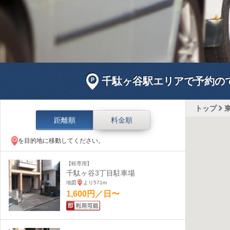
千駄ヶ谷駅エリアで予約の
トップ
距離順
料金順
を目的地に移動してください。
【軽専用】
千駄ヶ谷3丁目駐車場
地図
より571m
1,600円／日〜