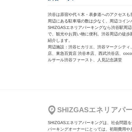
渋谷は原宿や代々木・表参道へのアクセスも
周辺にある駐車場の数は少なく、周辺コイン
赤坂8丁目駐車場
SHIZGASエネリアパーキングなら渋谷駅周
地図
より3255m
で、観光やお買い物に便利。渋谷周辺の徒歩
3,500円／日〜
紹介します。
周辺施設：渋谷ヒカリエ、渋谷マークシティ、
店、東急百貨店 渋谷本店、西武渋谷店、cocoti S
ルサール渋谷ファースト、人見記念講堂
【12:00～24:00】
公共新宿パーキング
地図
より3312m
2,100円／日〜
【8:00～20:00】
SHIZGASエネリア
公共新宿パーキング
地図
より3326m
2,100円／日〜
SHIZGASエネリアパーキングは、社会問
パーキングオーナーにとっては、初期費用や