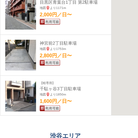
目黒区青葉台1丁目 第2駐車場
地図
より1171m
2,000円／日〜
神宮前2丁目駐車場
地図
より1753m
2,800円／日〜
【軽専用】
千駄ヶ谷3丁目駐車場
地図
より1850m
1,600円／日〜
五本木2丁目駐車場
地図
より2416m
渋谷エリア
1,000円／日〜