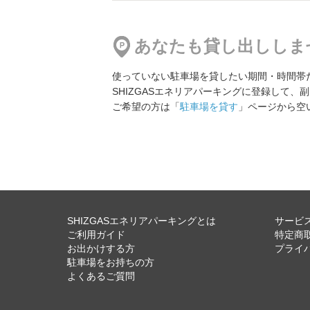
西品川3丁目駐車場
地図
より4896m
700円／日〜
あなたも貸し出ししま
使っていない駐車場を貸したい期間・時間帯
東馬込 第2パーキング
SHIZGASエネリアパーキングに登録して、
地図
より5901m
ご希望の方は「
駐車場を貸す
」ページから空
1,000円／日〜
東馬込 第3パーキング
地図
より5904m
1,000円／日〜
SHIZGASエネリアパーキングとは
サービ
ご利用ガイド
特定商
お出かけする方
プライ
駐車場をお持ちの方
東馬込 第5パーキング
よくあるご質問
地図
より5909m
1,000円／日〜