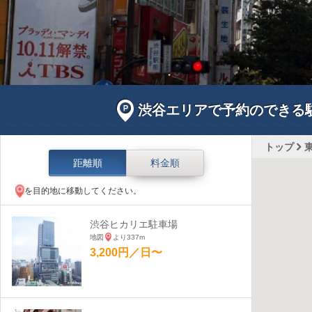
渋谷エリアで予約のできる
トップ
距離順
料金順
を目的地に移動してください。
渋谷ヒカリエ駐車場
地図
より337m
3,200円／日〜