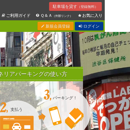
駐車場を貸す
（登録無料）
ご利用ガイド
Ｑ＆Ａ
お気に入り
（外部リンク）
新規会員登録
ログイン
Sエネリアパーキングの使い方
パーキング！
支払う