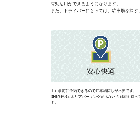
有効活用ができるようになります。
また、ドライバーにとっては、駐車場を探す
【車高155cmまで】
ParkingPlus四ツ谷駅前駐車場
地図
より3918m
1,000円／日〜
【高さ制限あり】
百人町二丁目3番駐車場
地図
より4001m
1,800円／日〜
１）事前に予約できるので駐車場探しが不要です。
山王グランドビルガレージ
SHIZGASエネリアパーキングがあなたの到着を待っ
地図
より4372m
す。
3,600円／日〜
【軽・小型専用】