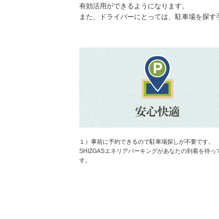
有効活用ができるようになります。
また、ドライバーにとっては、駐車場を探す
【高さ制限あり】
百人町二丁目3番駐車場
地図
より3116m
1,800円／日〜
目黒区青葉台1丁目 第2駐車場
地図
より3332m
2,000円／日〜
１）事前に予約できるので駐車場探しが不要です。
【ハイルーフ対応】
SHIZGASエネリアパーキングがあなたの到着を待っ
飯田橋2丁目 第1駐車場
す。
地図
より4270m
3,000円／日〜
オオダイラビル パーキング