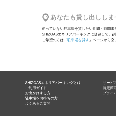
地図
より4550m
2,000円／日〜
あなたも貸し出ししま
使っていない駐車場を貸したい期間・時間帯
五本木2丁目駐車場
SHIZGASエネリアパーキングに登録して、
地図
より4604m
ご希望の方は「
駐車場を貸す
」ページから空
1,000円／日〜
小石川2丁目 第2駐車場
地図
より4891m
15,000円／日〜
SHIZGASエネリアパーキングとは
サービ
ご利用ガイド
特定商
お出かけする方
プライ
駐車場をお持ちの方
【14時間パック】
よくあるご質問
中央パーキング 丸ビルゾーン（14時間パック）
地図
より5165m
2,700円／日〜