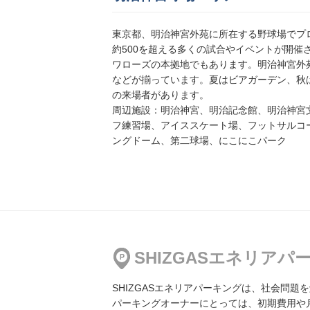
東京都、明治神宮外苑に所在する野球場でプ
約500を超える多くの試合やイベントが開催
【12:00～24:00】
ワローズの本拠地でもあります。明治神宮外
公共新宿パーキング
などが揃っています。夏はビアガーデン、秋
地図
より2279m
の来場者があります。
2,100円／日〜
周辺施設：明治神宮、明治記念館、明治神宮
フ練習場、アイススケート場、フットサルコ
ングドーム、第二球場、にこにこパーク
【8:00～20:00】
公共新宿パーキング
地図
より2285m
2,100円／日〜
山王グランドビルガレージ
SHIZGASエネリア
地図
より2341m
3,600円／日〜
SHIZGASエネリアパーキングは、社会問
パーキングオーナーにとっては、初期費用や