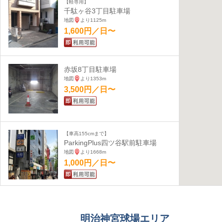
【軽専用】
千駄ヶ谷3丁目駐車場
地図
より1125m
1,600円／日〜
赤坂8丁目駐車場
地図
より1353m
3,500円／日〜
【車高155cmまで】
ParkingPlus四ツ谷駅前駐車場
地図
より1668m
1,000円／日〜
渋谷ヒカリエ駐車場
地図
より1952m
明治神宮球場エリア
3,200円／日〜