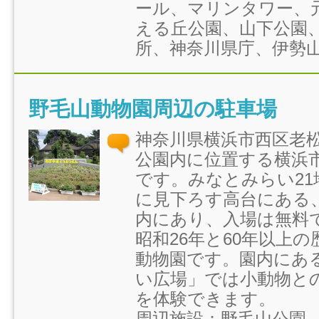
ール、マリンタワー、
える丘公園、山下公園
所、神奈川県庁、伊勢
野毛山動物園周辺の駐車場
神奈川県横浜市西区老
公園内に位置する横浜
です。みなとみらい21
に見下ろす高台にある
内にあり、入場は無料
昭和26年と60年以上
動物園です。園内にあ
い広場」では小動物と
を体験できます。
周辺施設：野毛山公園