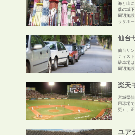
海と山に
藩の城下
周辺施設
ラザホー
仙台
仙台サン
ティスト
駐車場は
周辺施設
楽天
宮城県仙
用球場で
更）、正
ユア