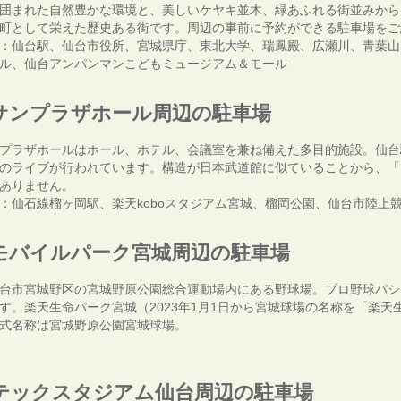
囲まれた自然豊かな環境と、美しいケヤキ並木、緑あふれる街並みから
町として栄えた歴史ある街です。周辺の事前に予約ができる駐車場をご
：仙台駅、仙台市役所、宮城県庁、東北大学、瑞鳳殿、広瀬川、青葉山
ル、仙台アンパンマンこどもミュージアム＆モール
サンプラザホール周辺の駐車場
プラザホールはホール、ホテル、会議室を兼ね備えた多目的施設。仙台
のライブが行われています。構造が日本武道館に似ていることから、「
ありません。
：仙石線榴ヶ岡駅、楽天koboスタジアム宮城、榴岡公園、仙台市陸上
モバイルパーク宮城周辺の駐車場
台市宮城野区の宮城野原公園総合運動場内にある野球場。プロ野球パシ
す。楽天生命パーク宮城（2023年1月1日から宮城球場の名称を「楽
式名称は宮城野原公園宮城球場。
テックスタジアム仙台周辺の駐車場