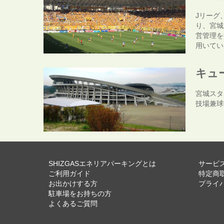
Jリーグ
り、宮城
営管理を
用いてい
キュ
宮城スタ
技場兼球
SHIZGASエネリアパーキングとは
サービ
ご利用ガイド
特定商
お出かけする方
プライ
駐車場をお持ちの方
よくあるご質問