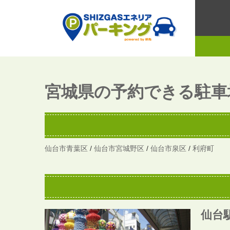
宮城県の予約できる駐車
仙台市青葉区
/
仙台市宮城野区
/
仙台市泉区
/
利府町
仙台