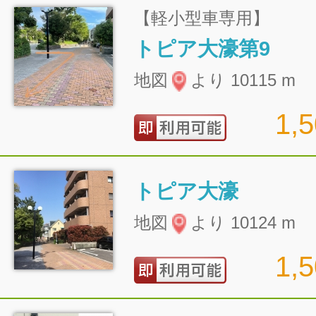
【軽小型車専用】
トピア大濠第9
地図
より 10115 m
1,
トピア大濠
地図
より 10124 m
1,