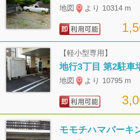
地図
より 10314 m
1,
【軽小型専用】
地行3丁目 第2駐車
地図
より 10795 m
3,
モモチハマパーキ