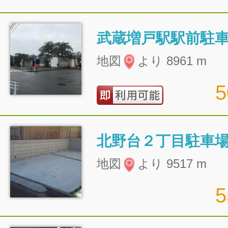
武蔵増戸駅駅前駐
地図
より 8961 m
北野台２丁目駐車
地図
より 9517 m