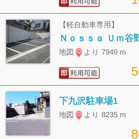
【軽自動車専用】
Ｎｏｓｓａ Ｕｍ谷
地図
より 7949 m
下九沢駐車場1
地図
より 8235 m