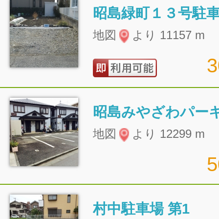
昭島緑町１３号駐
地図
より 11157 m
昭島みやざわパー
地図
より 12299 m
村中駐車場 第1