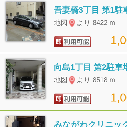
吾妻橋3丁目 第1駐
地図
より 8422 m
1,
向島1丁目 第2駐車
地図
より 8518 m
1,
みながわクリニック