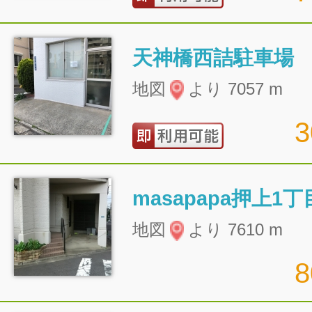
天神橋西詰駐車場
地図
より 7057 m
masapapa押上1
地図
より 7610 m