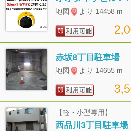
地図
より 14458 m
2,
赤坂8丁目駐車場
地図
より 14655 m
3,
【軽・小型専用】
西品川3丁目駐車場