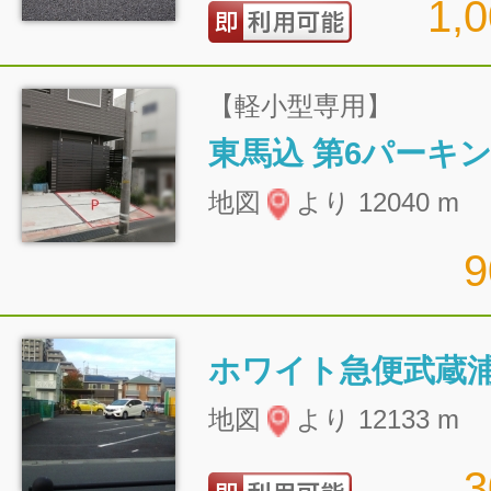
1,
【軽小型専用】
東馬込 第6パーキ
地図
より 12040 m
ホワイト急便武蔵
地図
より 12133 m