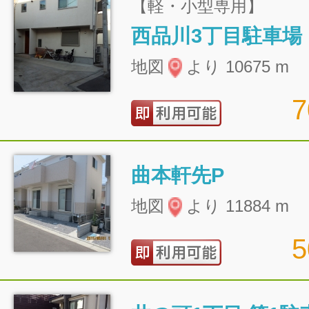
【軽・小型専用】
西品川3丁目駐車場
地図
より 10675 m
曲本軒先P
地図
より 11884 m