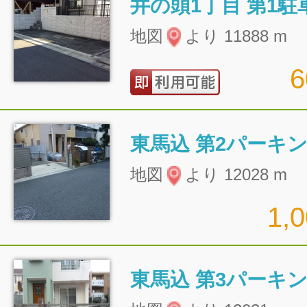
井の頭1丁目 第1駐
地図
より 11888 m
東馬込 第2パーキ
地図
より 12028 m
1,
東馬込 第3パーキ