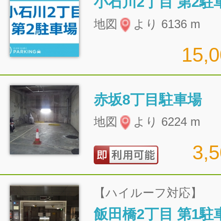
小石川2丁目 第2駐
地図
より 6136 m
15,
赤坂8丁目駐車場
地図
より 6224 m
3,
【ハイルーフ対応】
飯田橋2丁目 第1駐