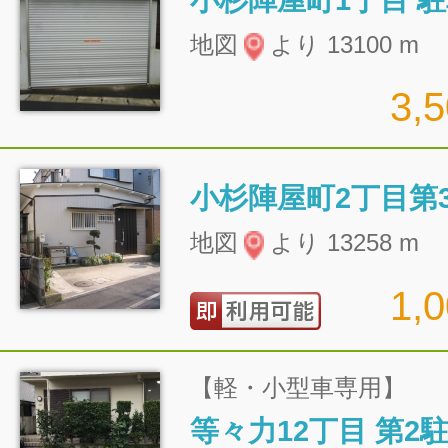
小杉陣屋町1丁目 
地図
より 13100 m
3,
小杉陣屋町2丁目第
地図
より 13258 m
1,
【軽・小型車専用】
等々力12丁目 第2