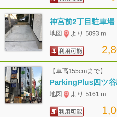
神宮前2丁目駐車場
地図
より 5093 m
2,
【車高155cmまで】
ParkingPlus四
地図
より 5161 m
1,