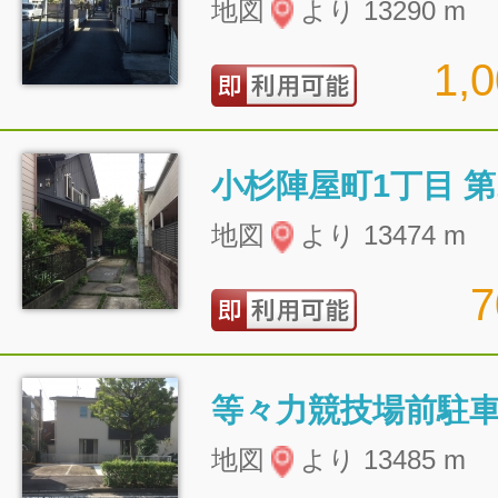
地図
より 13290 m
1,
小杉陣屋町1丁目 第
地図
より 13474 m
等々力競技場前駐
地図
より 13485 m