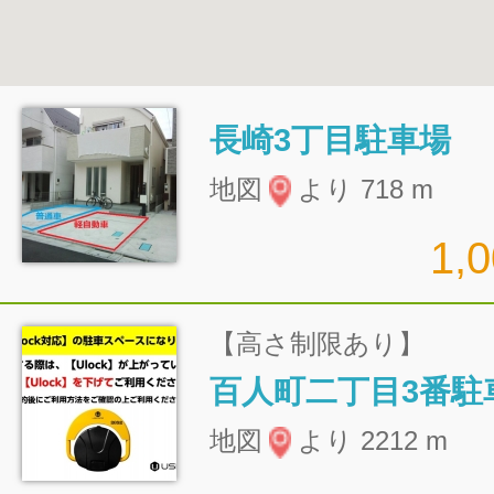
長崎3丁目駐車場
地図
より 718 m
1,
【高さ制限あり】
百人町二丁目3番駐
地図
より 2212 m