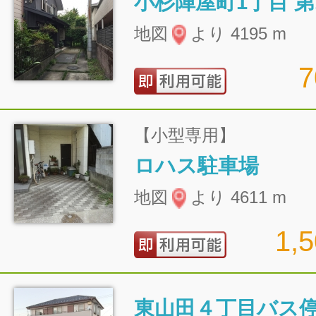
小杉陣屋町1丁目 第
地図
より 4195 m
【小型専用】
ロハス駐車場
地図
より 4611 m
1,