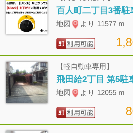
百人町二丁目3番駐
地図
より 11577 m
1,
【軽自動車専用】
飛田給2丁目 第5駐
地図
より 12055 m