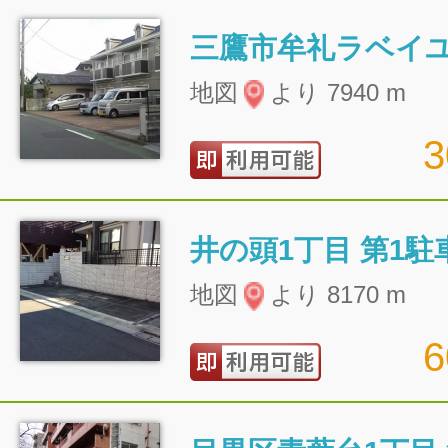
三鷹市牟礼ラベイ
地図
より 7940 m
井の頭1丁目 第1駐
地図
より 8170 m