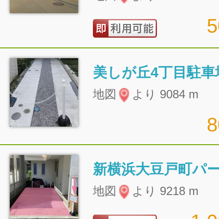
美しが丘4丁目駐車
地図
より 9084 m
新横浜大豆戸町パ
地図
より 9218 m