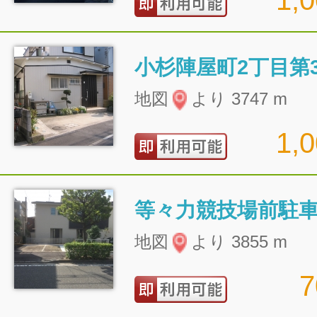
1,
小杉陣屋町2丁目第
地図
より 3747 m
1,
等々力競技場前駐
地図
より 3855 m