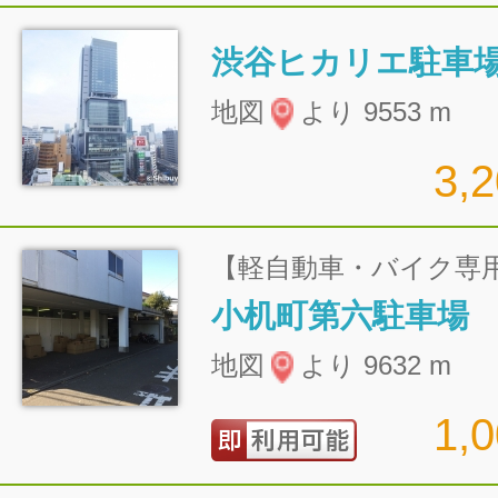
渋谷ヒカリエ駐車
地図
より 9553 m
3,
【軽自動車・バイク専
小机町第六駐車場
地図
より 9632 m
1,