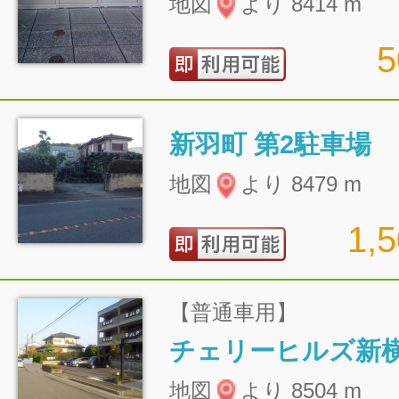
地図
より 8414 m
新羽町 第2駐車場
地図
より 8479 m
1,
【普通車用】
チェリーヒルズ新
地図
より 8504 m