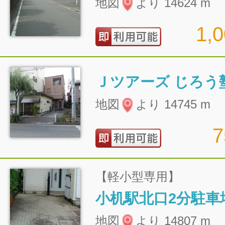
地図
より 14624 m
1,
Ｊツアーズ じろう
地図
より 14745 m
【軽小型専用】
小机駅北口2分駐車
地図
より 14807 m