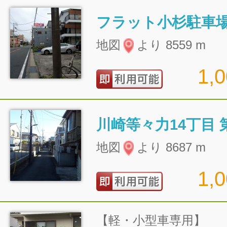
フラット小杉駐車
地図
より 8559 m
1,
川崎等々力14丁目 
地図
より 8687 m
1,
【軽・小型車専用】