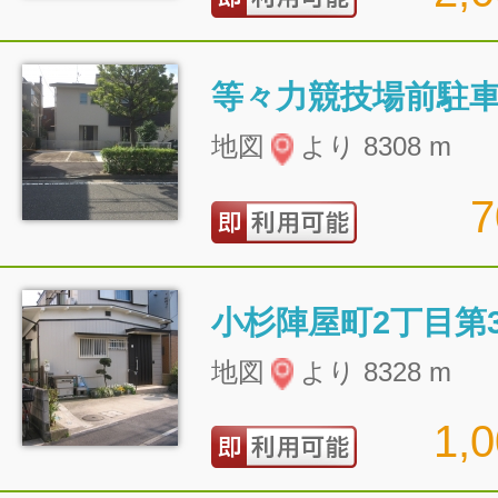
等々力競技場前駐
地図
より 8308 m
小杉陣屋町2丁目第
地図
より 8328 m
1,