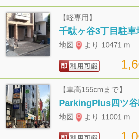
【軽専用】
千駄ヶ谷3丁目駐車
地図
より 10471 m
1,
【車高155cmまで】
ParkingPlus四
地図
より 11001 m
1,