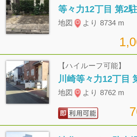
等々力12丁目 第2
地図
より 8734 m
1,
【ハイルーフ可能】
川崎等々力12丁目 
地図
より 8762 m