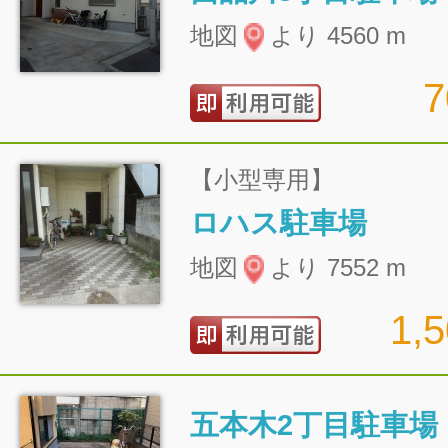
地図
より 4560 m
【小型専用】
ロハス駐車場
地図
より 7552 m
1,
五本木2丁目駐車場