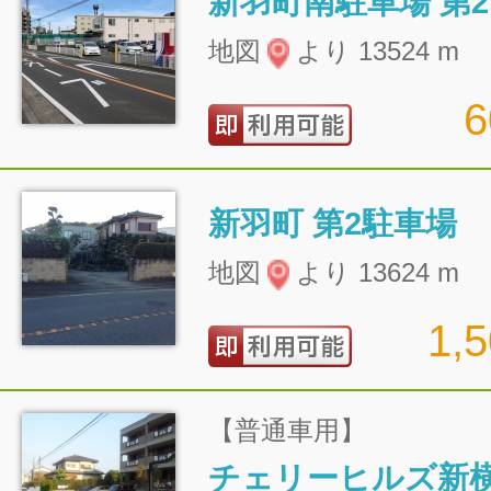
新羽町南駐車場 第2
地図
より 13524 m
新羽町 第2駐車場
地図
より 13624 m
1,
【普通車用】
チェリーヒルズ新