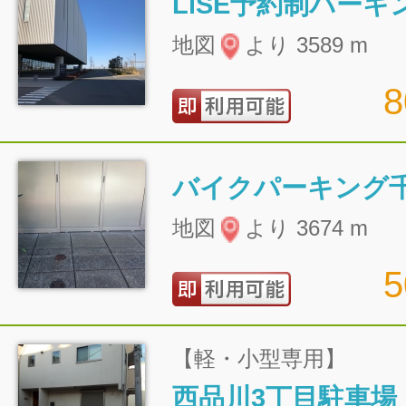
LiSE予約制パーキ
地図
より 3589 m
バイクパーキング
地図
より 3674 m
【軽・小型専用】
西品川3丁目駐車場