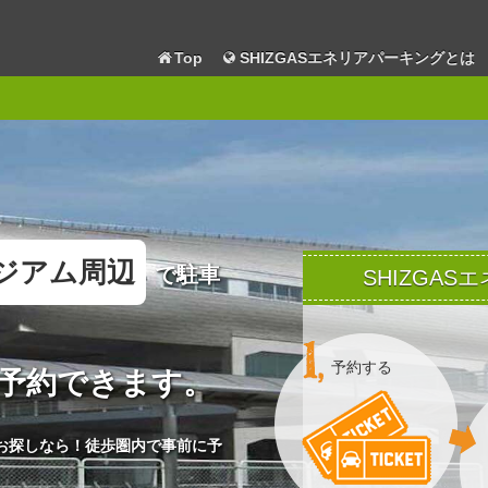
Top
SHIZGASエネリアパーキングとは
ジアム周辺
で駐車
SHIZGA
予約する
予約できます。
お探しなら！徒歩圏内で事前に予