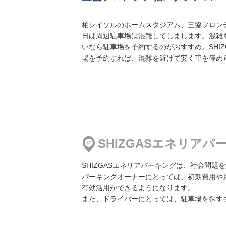
柏レイソルのホームスタジアム、三協フロン
日は周辺駐車場は混雑してしまします。混雑
若宮3丁目第2駐車場
いなら駐車場を予約するのがおすすめ。SHIZ
地図
より11461m
場を予約すれば、混雑を避けて安く車を停め
500円／日〜
須和田２丁目駐車場
地図
より12127m
500円／日〜
SHIZGASエネリア
SHIZGASエネリアパーキングは、社会問
パーキングオーナーにとっては、初期費用や
松が丘4丁目駐車場 第1
有効活用ができるようになります。
地図
より13117m
また、ドライバーにとっては、駐車場を探す
500円／日〜