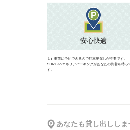
【軽専用】
松が丘5丁目駐車場 第1
地図
より13308m
400円／日〜
習志野台2丁目 第2駐車場
地図
より13606m
１）事前に予約できるので駐車場探しが不要です。
300円／日〜
SHIZGASエネリアパーキングがあなたの到着を待っ
す。
習志野台2丁目 第1駐車場
地図
より13771m
770円／日〜
あなたも貸し出ししま
晃文堂駐車場