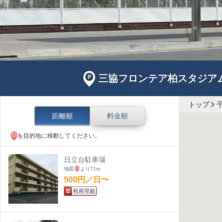
三協フロンテア柏スタジア
トップ
距離順
料金順
を目的地に移動してください。
日立台駐車場
地図
より71m
500円／日〜