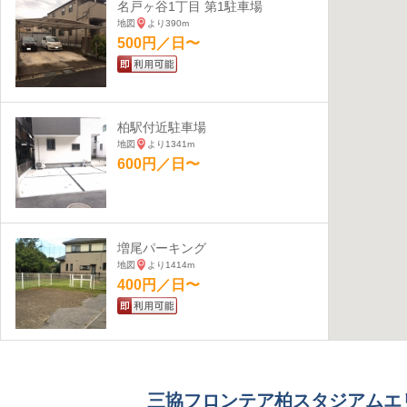
名戸ヶ谷1丁目 第1駐車場
地図
より390m
500円／日〜
柏駅付近駐車場
地図
より1341m
600円／日〜
増尾パーキング
地図
より1414m
400円／日〜
小山第一駐車場
地図
より11126m
三協フロンテア柏スタジアムエ
500円／日〜