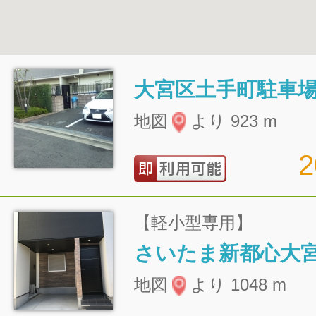
大宮区土手町駐車
地図
より 923 m
【軽小型専用】
さいたま新都心大
地図
より 1048 m