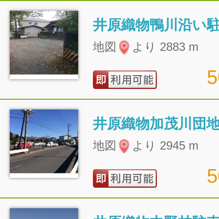
井原織物鴨川沿い
地図
より 2883 m
井原織物加茂川団
地図
より 2945 m