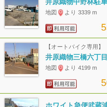
井原織物中野林駐
地図
より 3339 m
【オートバイク専用】
井原織物三橋六丁
地図
より 4199 m
ホワイト急便武蔵