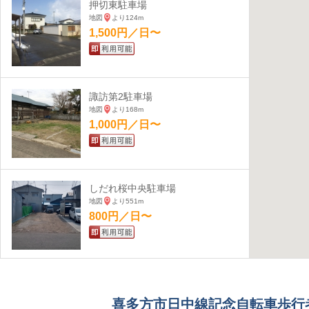
押切東駐車場
地図
より124m
1,500円／日〜
諏訪第2駐車場
地図
より168m
1,000円／日〜
しだれ桜中央駐車場
地図
より551m
800円／日〜
経壇パーキング
地図
より712m
喜多方市日中線記念自転車歩行
800円／日〜