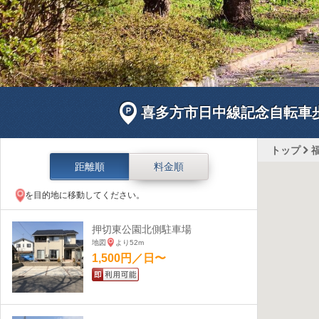
喜多方市日中線記念自転車
トップ
距離順
料金順
を目的地に移動してください。
押切東公園北側駐車場
地図
より52m
1,500円／日〜