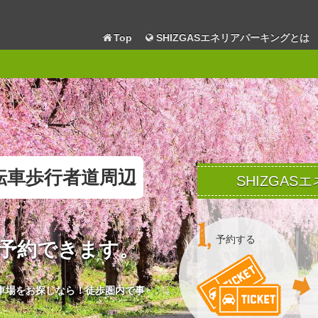
Top
SHIZGASエネリアパーキングとは
転車歩行者道周辺
SHIZGA
予約する
予約できます。
車場をお探しなら！徒歩圏内で事