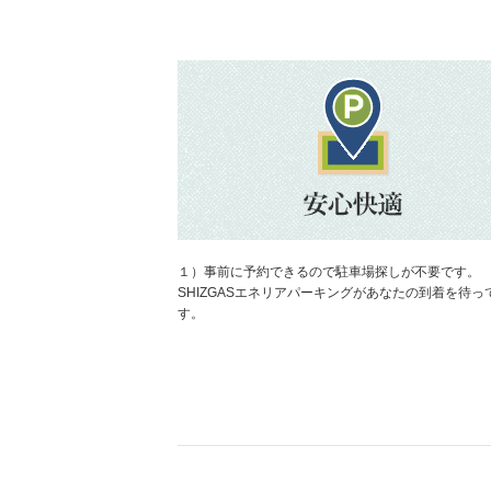
桜ヶ丘からはし駐車場
地図
より1008m
1,000円／日〜
みずとめ駐車場
地図
より1104m
1,500円／日〜
１）事前に予約できるので駐車場探しが不要です。
SHIZGASエネリアパーキングがあなたの到着を待っ
す。
清水台1丁目駐車場
地図
より1207m
1,000円／日〜
喜多方常盤台P