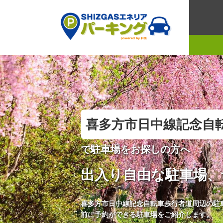
喜多方市日中線記念自
で駐車場をお探しの方へ
出入り自由な駐車場、
喜多方市日中線記念自転車歩行者道周辺の駐
前に予約ができる駐車場をご紹介します。