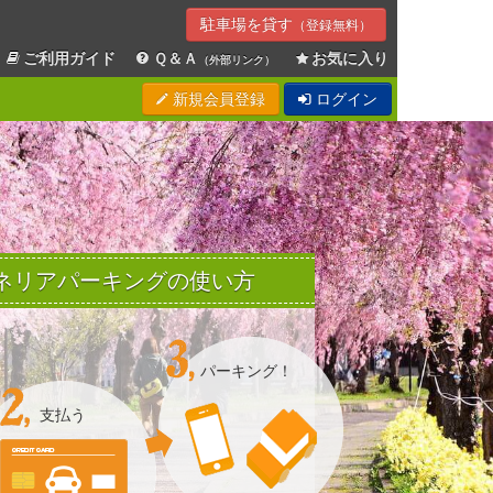
駐車場を貸す
（登録無料）
ご利用ガイド
Ｑ＆Ａ
お気に入り
（外部リンク）
新規会員登録
ログイン
Sエネリアパーキングの使い方
パーキング！
支払う