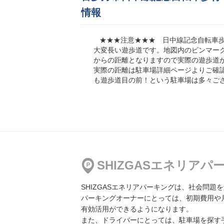
情報
★★★注意★★★ 日中線記念自転車歩
喜多方市松本屋駐車場
大変長い遊歩道です。地図内のピンマー
地図
より776m
からの距離となりますので実際の遊歩道
500円／日〜
実際の距離は駐車場詳細ページよりご確
も遊歩道目の前！という駐車場は多々ご
喜多方市天満前パーキング
地図
より798m
400円／日〜
SHIZGASエネリア
健康パーキング
SHIZGASエネリアパーキングは、社会問
地図
より854m
パーキングオーナーにとっては、初期費用や
1,500円／日〜
有効活用ができるようになります。
また、ドライバーにとっては、駐車場を探す