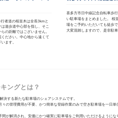
喜多方市日中線記念自転車歩行
い駐車場をまとめました。 桜
行者道の桜並木は全長3kmと
場をご予約いただいても徒歩で
クは遊歩道中心部を指し、そこ
大変混雑しますので、是非駐車
からの距離ではございません。
認ください。中心地から遠くて
ざいます。
パーキングとは？
題を解決する新たな駐車場のシェアシステムです。
月々の管理費用が不要、かつ簡単な登録作業のみで空き駐車場を一日単
手間が解消され、安価にかつ確実に駐車場をご利用いただけるようにな