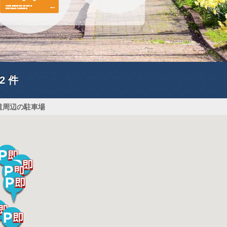
2
件
道周辺の駐車場