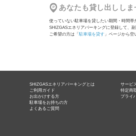
地図
より1258m
あなたも貸し出ししま
500円／日〜
使っていない駐車場を貸したい期間・時間帯
SHIZGASエネリアパーキングに登録して、
ご希望の方は「
駐車場を貸す
」ページから空
SHIZGASエネリアパーキングとは
サービ
ご利用ガイド
特定商
お出かけする方
プライ
駐車場をお持ちの方
よくあるご質問