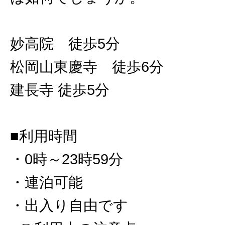
妙高院 徒歩5分
松岡山東慶寺 徒歩6分
建長寺 徒歩5分
■利用時間
・0時～23時59分
・連泊可能
・出入り自由です