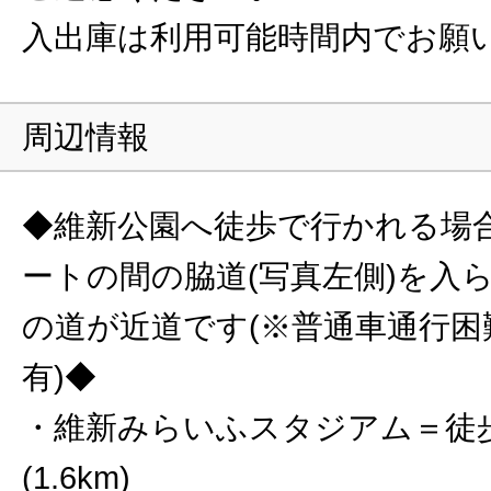
入出庫は利用可能時間内でお願
周辺情報
◆維新公園へ徒歩で行かれる場
ートの間の脇道(写真左側)を入
の道が近道です(※普通車通行困
有)◆
・維新みらいふスタジアム＝徒歩
(1.6km)