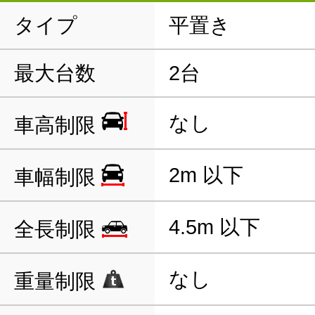
タイプ
平置き
最大台数
2台
なし
車高制限
2m 以下
車幅制限
4.5m 以下
全長制限
なし
重量制限